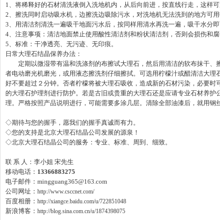
1、将稀释好的石材清洗液倒入洗地机内，从后向前进，按直线行走，这样可
2、擦洗同时启动吸水机，边擦洗边吸除污水，对洗地机无法洗到的地方可
3、用清洁剂清洗一遍吸干地面污水后，按同样用清水再洗一遍，吸干水分即
4、注意事项：清洁地面禁止使用酸性清洁剂和粉状清洁剂，否则会损伤和
5、标准：干净透亮、无污迹、无印痕。
日常大理石结晶保养办法：
定期以微湿带有温和洗涤剂的布擦试大理石，然后用清洁的软布抹干、擦
者电动磨光机磨光，或用液态擦洗剂仔细擦拭。可选用柠檬汁或醋清洁大理
好不要超过２分钟。否者柠檬将被大理石吸收，造成新的石材污染，必要时
的大理石护理剂进行防护。若是古旧或贵重的大理石还是应请专业石材养护
理。严格按照产品说明进行，可能需要多涂几层。清除全部油漆后，就用钢
◇期待与您的握手，愿我们的握手真诚而有力。
◇您的支持是北京大理石结晶公司发展的源泉！
◇北京大理石结晶公司的服务：专业、标准、周到、细致。
联 系 人：李小姐 宋先生
移动电话：
13366883275
电子邮件：mingguang365@163.com
公司网址：
http://www.csccnet.com/
百度相册：
http://xiangce.baidu.com/u/722851048
新浪博客：
http://blog.sina.com.cn/u/1874398075