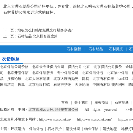
北京大理石结晶公司价格更低，更专业，选择北京明光大理石翻新养护公司
石材养护公司永远追求的目标。
下一页：
地板怎么打蜡地板抛光打蜡多少钱?
上一页：
石材结晶 北京排名百度第一
石材翻新
|
石材结晶
|
石材抛光
|
石
北京保洁公司价格
北京最专业保洁公司
保洁公司 北京
北京保洁公司报价
金牌
司
北京开荒保洁
北京保洁服务
专业保洁公司
北京保洁外包
北京物业保洁
晶
搜狐论坛
北京大理石翻新
北京大理石抛光
网易
北京石材保养
hao123
国清洁网
搜狐
北京地板打蜡
石材养护吧
天涯论坛
中国石材应用护理网
腾
首页
|
关于我们
|
服务项目
|
石材翻新
版权所有：
中国
・
北京嘉和蓝天环境科技有限公司
All rights yeserved 业务手机
北京嘉和环境旗下网站：
http://www.csccnet.cn/
http://www.csccnet.com/
http:..www
主营：
环境清洁
|
保洁外包
|
石材养护
|
清洗外墙
|
物业保洁
|
清洗地毯
|
地板打