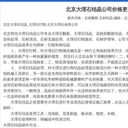
北京大理石结晶公司价格更
相关词条：石材翻新 石材结晶 编辑：
北京大理石结晶_大理石打蜡-北京大理石保养公司
北京明光大理石结晶公司专业大理石翻新、大理石结晶、花岗岩翻新结晶、
划伤处理、石材清洗、石材无缝处理、大理石打蜡抛光、石材护理等。公司
大理石结晶保养分为两种：打蜡和再结晶
１、大理石打蜡，对大理石打蜡抛光确实是一种行之有效的保养方法，但
的地面容易产生一种灰蒙蒙的感觉， 而且行人过后会留下清晰的脚印；二，
出，导致大理石出现病变；三，蜡层质地较软，容易受到磨损，不能真正达
２、大理石结晶处理，对大理石进行再结晶处理是比较流行的一种大理石
指机械工具部分，另一部分是专用化学材料部分；化学材料也又为两种：一
的基本原理是将一些专用化学材料借助机械磨擦时产生的热量，与大理石表
这些石材再结晶系统对花岗石和大理石保养，可以使大理石地面得到光亮清
光泽更持久。一般情况，花岗石地面两年作一次这样的保养就可以了。但大
一次这样的保养，但具体也要看大理石表面磨损的程度而定。
大理石结晶之前需要对大理石进行专业清洗以便保证施工效果，从业人员
材料：
大理石结晶使用工具：洗地机、尼龙刷盘、吸水机、拖把、水桶。
大理石使用料剂：弱碱或中性清洁剂。
大理石结晶操作方法：