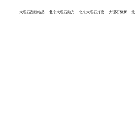
大理石翻新结晶
北京大理石抛光
北京大理石打磨
大理石翻新
北